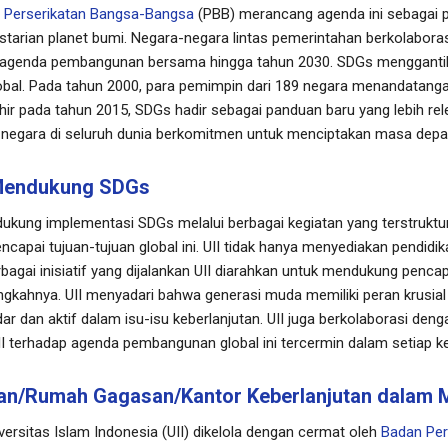
.
Perserikatan Bangsa-Bangsa
(PBB) merancang agenda ini sebagai 
tarian planet bumi. Negara-negara lintas pemerintahan berkolabo
agenda pembangunan bersama hingga tahun 2030. SDGs menggantik
l. Pada tahun 2000, para pemimpin dari 189 negara menandatangan
ir pada tahun 2015, SDGs hadir sebagai panduan baru yang lebih re
-negara di seluruh dunia berkomitmen untuk menciptakan masa depan y
 Mendukung SDGs
dukung implementasi SDGs melalui berbagai kegiatan yang terstrukt
ncapai tujuan-tujuan global ini. UII tidak hanya menyediakan pendidika
bagai inisiatif yang dijalankan UII diarahkan untuk mendukung pen
ngkahnya. UII menyadari bahwa generasi muda memiliki peran krusial
an aktif dalam isu-isu keberlanjutan. UII juga berkolaborasi dengan
 terhadap agenda pembangunan global ini tercermin dalam setiap ke
n/Rumah Gagasan/Kantor Keberlanjutan dalam
ersitas Islam Indonesia (UII) dikelola dengan cermat oleh
Badan Pe