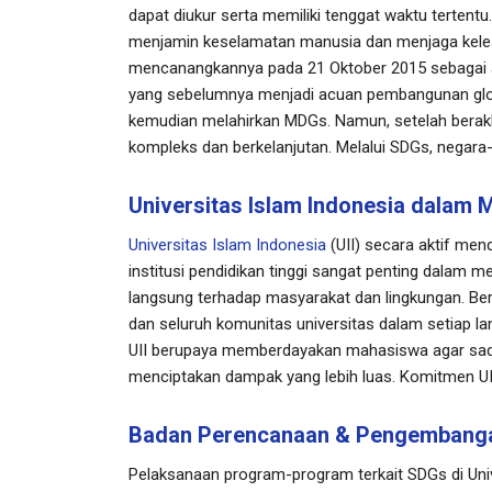
dapat diukur serta memiliki tenggat waktu tertentu
menjamin keselamatan manusia dan menjaga keles
mencanangkannya pada 21 Oktober 2015 sebagai 
yang sebelumnya menjadi acuan pembangunan globa
kemudian melahirkan MDGs. Namun, setelah berakh
kompleks dan berkelanjutan. Melalui SDGs, negara
Universitas Islam Indonesia dalam
Universitas Islam Indonesia
(UII) secara aktif men
institusi pendidikan tinggi sangat penting dalam me
langsung terhadap masyarakat dan lingkungan. Ber
dan seluruh komunitas universitas dalam setiap la
UII berupaya memberdayakan mahasiswa agar sadar d
menciptakan dampak yang lebih luas. Komitmen UII
Badan Perencanaan & Pengembanga
Pelaksanaan program-program terkait SDGs di Univ