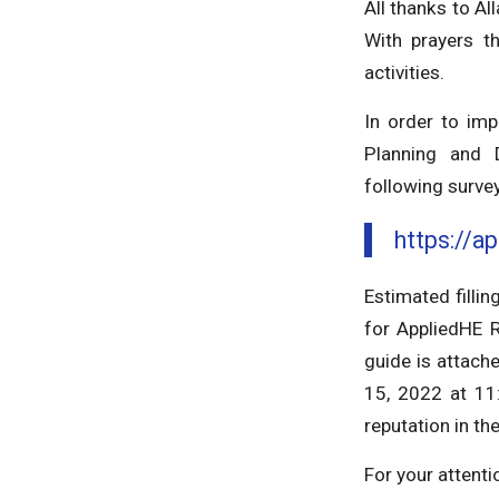
All thanks to A
With prayers t
activities.
In order to imp
Planning and D
following survey
https://ap
Estimated filli
for AppliedHE R
guide is attach
15, 2022 at 11
reputation in the
For your attenti