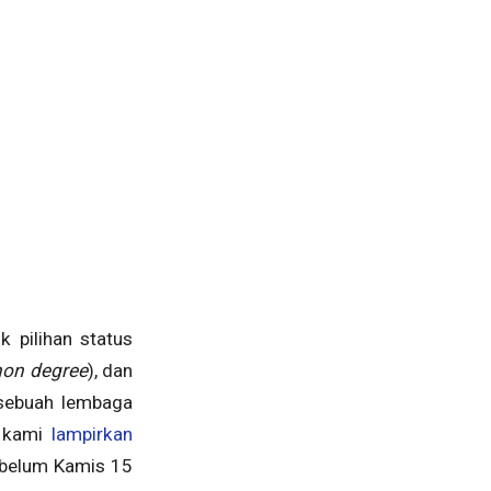
k pilihan status
non degree
), dan
 sebuah lembaga
i kami
lampirkan
ebelum Kamis 15