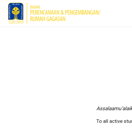
Assalaamu’alai
To all active st