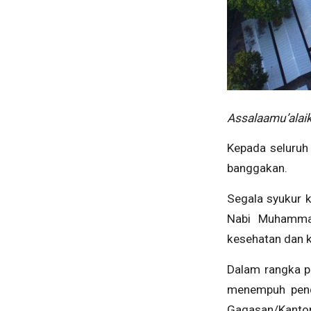
Assalaamu’alai
Kepada seluruh
banggakan.
Segala syukur 
Nabi Muhammad
kesehatan dan k
Dalam rangka p
menempuh pend
Gagasan/Kantor 