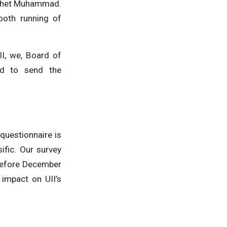
rophet Muhammad.
ooth running of
II, we, Board of
end to send the
questionnaire is
ific. Our survey
before December
impact on UII’s