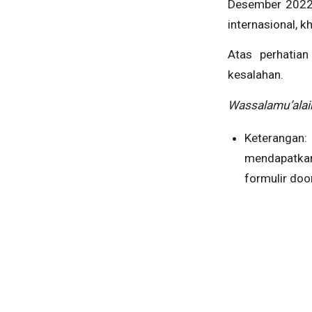
Desember 2022 
internasional, k
Atas perhatia
kesalahan.
Wassalamu’alai
Keterangan
mendapatkan
formulir doo