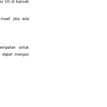
i UII di kancah
 maaf jika ada
sempatan untuk
 dapat mengisi