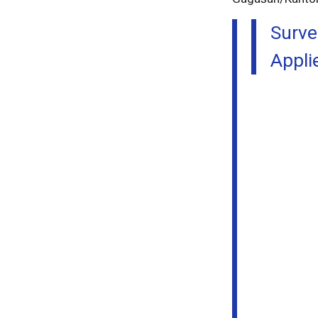
Surv
Appli