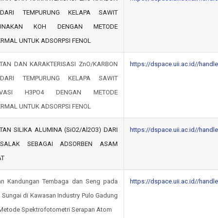
 DARI TEMPURUNG KELAPA SAWIT
UNAKAN KOH DENGAN METODE
ERMAL UNTUK ADSORPSI FENOL
TAN DAN KARAKTERISASI ZnO/KARBON
https://dspace.uii.ac.id//hand
 DARI TEMPURUNG KELAPA SAWIT
TIVASI H3PO4 DENGAN METODE
ERMAL UNTUK ADSORPSI FENOL
AN SILIKA ALUMINA (SiO2/Al2O3) DARI
https://dspace.uii.ac.id//hand
SALAK SEBAGAI ADSORBEN ASAM
AT
an Kandungan Tembaga dan Seng pada
https://dspace.uii.ac.id//hand
Sungai di Kawasan Industry Pulo Gadung
Metode Spektrofotometri Serapan Atom