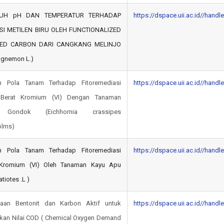
UH pH DAN TEMPERATUR TERHADAP
https://dspace.uii.ac.id//hand
I METILEN BIRU OLEH FUNCTIONALIZED
TED CARBON DARI CANGKANG MELINJO
 gnemon L.)
h Pola Tanam Terhadap Fitoremediasi
https://dspace.uii.ac.id//hand
Berat Kromium (VI) Dengan Tanaman
 Gondok (Eichhornia crassipes
olms)
h Pola Tanam Terhadap Fitoremediasi
https://dspace.uii.ac.id//hand
Kromium (VI) Oleh Tanaman Kayu Apu
atiotes .L )
aan Bentonit dan Karbon Aktif untuk
https://dspace.uii.ac.id//hand
kan Nilai COD ( Chemical Oxygen Demand