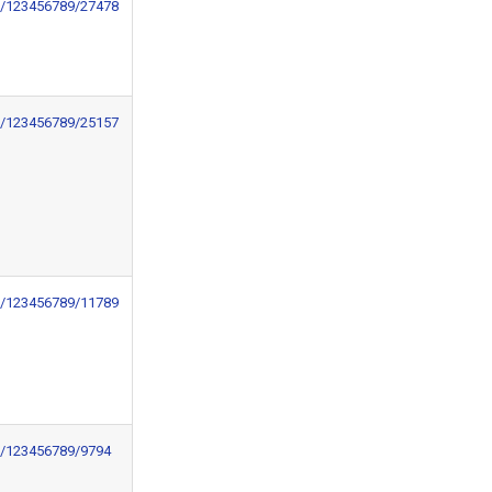
le/123456789/27478
le/123456789/25157
le/123456789/11789
le/123456789/9794