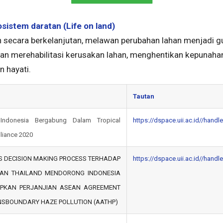
sistem daratan (Life on land)
 secara berkelanjutan, melawan perubahan lahan menjadi g
an merehabilitasi kerusakan lahan, menghentikan kepunaha
 hayati.
Tautan
Indonesia Bergabung Dalam Tropical
https://dspace.uii.ac.id//hand
lliance 2020
S DECISION MAKING PROCESS TERHADAP
https://dspace.uii.ac.id//hand
KAN THAILAND MENDORONG INDONESIA
PKAN PERJANJIAN ASEAN AGREEMENT
NSBOUNDARY HAZE POLLUTION (AATHP)