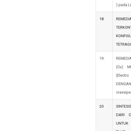
) pada L
18
REMEDI
TERKO
KONFI
TETRAG
19
REMEDI
(Cu) M
(Electro
DENGAN
crassipe
20
SINTES
DARI C
UNTUK 