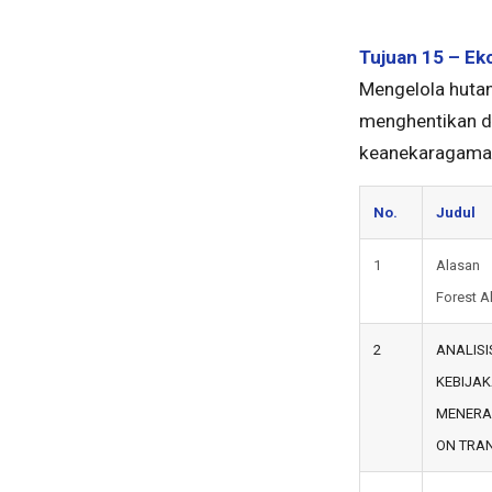
Tujuan 15 – Eko
Mengelola hutan
menghentikan d
keanekaragaman
No.
Judul
1
Alasan 
Forest A
2
ANALISI
KEBIJA
MENERA
ON TRA