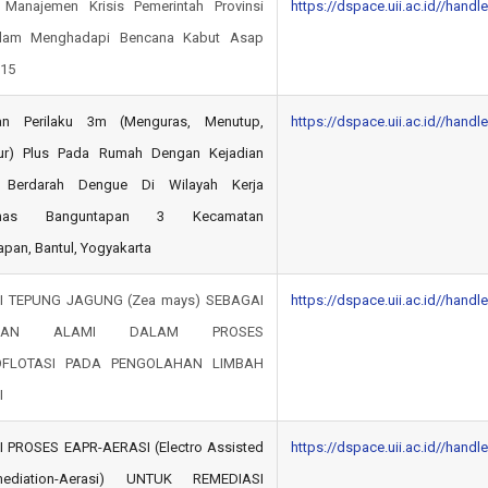
s Manajemen Krisis Pemerintah Provinsi
https://dspace.uii.ac.id//hand
alam Menghadapi Bencana Kabut Asap
015
an Perilaku 3m (Menguras, Menutup,
https://dspace.uii.ac.id//hand
r) Plus Pada Rumah Dengan Kejadian
Berdarah Dengue Di Wilayah Kerja
smas Banguntapan 3 Kecamatan
pan, Bantul, Yogyakarta
I TEPUNG JAGUNG (Zea mays) SEBAGAI
https://dspace.uii.ac.id//hand
ULAN ALAMI DALAM PROSES
OFLOTASI PADA PENGOLAHAN LIMBAH
I
I PROSES EAPR-AERASI (Electro Assisted
https://dspace.uii.ac.id//hand
emediation-Aerasi) UNTUK REMEDIASI