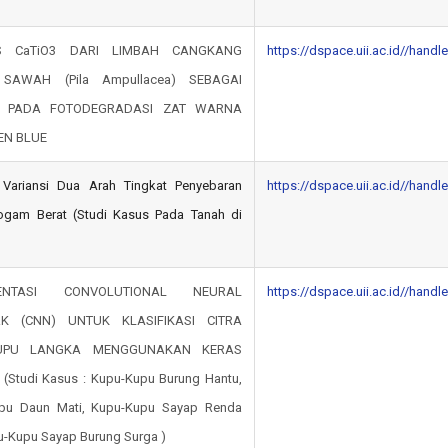
IS CaTiO3 DARI LIMBAH CANGKANG
https://dspace.uii.ac.id//hand
SAWAH (Pila Ampullacea) SEBAGAI
S PADA FOTODEGRADASI ZAT WARNA
EN BLUE
s Variansi Dua Arah Tingkat Penyebaran
https://dspace.uii.ac.id//hand
ogam Berat (Studi Kasus Pada Tanah di
MENTASI CONVOLUTIONAL NEURAL
https://dspace.uii.ac.id//hand
K (CNN) UNTUK KLASIFIKASI CITRA
KUPU LANGKA MENGGUNAKAN KERAS
(Studi Kasus : Kupu-Kupu Burung Hantu,
pu Daun Mati, Kupu-Kupu Sayap Renda
u-Kupu Sayap Burung Surga )