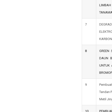
LIMBAH
TANAMAN
7
DEGRAD
ELEKT
KARBON
8
GREEN 
DAUN BA
UNTUK 
BROMOP
9
Pembuata
Tandan 
Metil Ji
10
PEMBUA