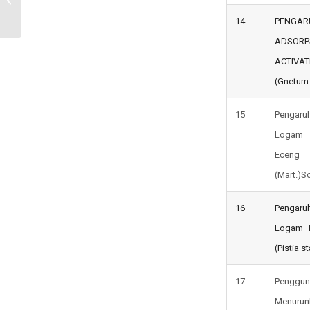
Tangguh (Peace,...
14
PENGAR
ADSORPS
ACTIVA
(Gnetum
15
Pengaru
Logam 
Eceng
(Mart.)S
16
Pengaru
Logam 
(Pistia st
17
Penggun
Menurun