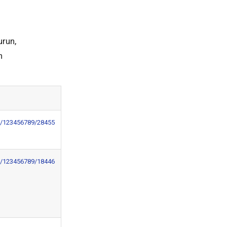
urun,
n
le/123456789/28455
le/123456789/18446