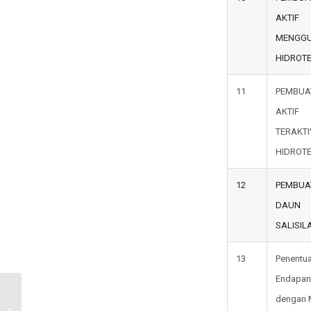
AKTIF
MENGG
HIDROT
11
PEMBUA
AKTIF
TERAK
HIDROT
12
PEMBUAT
DAUN 
SALISIL
13
Penentu
Endapan 
SDGs Tujuan 16 – Perdamaian,
dengan 
Keadilan dan Kelembagaan yang