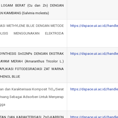
 LOGAM BERAT (Cu dan Zn) DENGAN
 KIAMBANG (Salvinia molesta)
ASI METHYLENE BLUE DENGAN METODE
https://dspace.uii.ac.id//hand
ROLISIS MENGGUNAKAN ELEKTRODA
SYNTHESIS SnO2NPs DENGAN EKSTRAK
https://dspace.uii.ac.id//hand
YAM MERAH (Amaranthus Tricolor L.)
APLIKASI FOTODEGRADASI ZAT WARNA
HENOL BLUE
n dan Karakterisasi Komposit TiO₂/Serat
https://dspace.uii.ac.id//hand
Pisang Sebagai Adsorben Untuk Menyerap
ngga
TAN DAN KARAKTERISASI ZnO-KARBON
https://dspace.uii.ac.id//hand