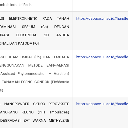
imbah Industri Batik
ASI ELEKTROKINETIK PADA TANAH
https://dspace.uii.ac.id//hand
NTAMINASI SESIUM (Cs) DENGAN
GURASI ELEKTRODA 2D ANODA
ONAL DAN KATODA POT
ASI LOGAM TIMBAL (Pb) DAN TEMBAGA
https://dspace.uii.ac.id//hand
ENGGUNAKAN METODE EAPR-AERASI
 Assisted Phytoremediation – Aeration)
 TANAMAN ECENG GONDOK (Eichhornia
s)
IS NANOPOWDER CaTiO3 PEROVKSITE
https://dspace.uii.ac.id//hand
ANGKANG KEONG (Pilla ampulacea)
DEGRADASI ZAT WARNA METHYLENE