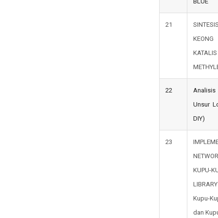
BLUE
21
SINTES
KEONG 
KATALI
METHYL
22
Analisi
Unsur L
DIY)
23
IMPLE
NETWOR
KUPU-
LIBRARY 
Kupu-Ku
dan Kup