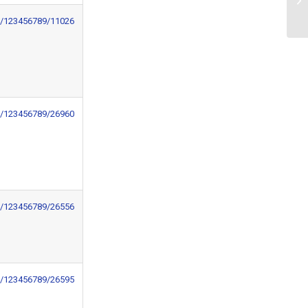
(L
le/123456789/11026
le/123456789/26960
le/123456789/26556
le/123456789/26595