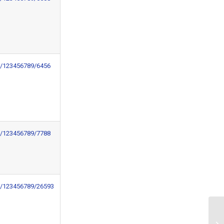
le/123456789/6456
le/123456789/7788
le/123456789/26593
SD