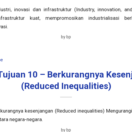
stri, inovasi dan infrastruktur (Industry, innovation, and
rastruktur kuat, mempromosikan industrialisasi ber
asi.
by
bp
ce
Tujuan 10 – Berkurangnya Kesen
(Reduced Inequalities)
rkurangnya kesenjangan (Reduced inequalities) Mengurangi
tara negara-negara.
by
bp