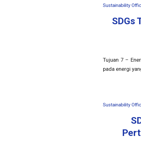
Sustainability Offi
SDGs T
Tujuan 7 – Ener
pada energi yan
Sustainability Offi
SD
Per