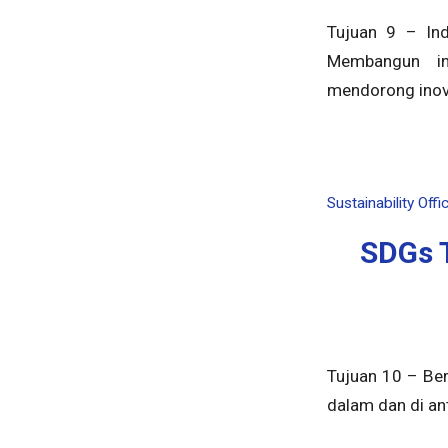
Tujuan 9 – Indu
Membangun inf
mendorong inov
Sustainability Offi
SDGs 
Tujuan 10 – Be
dalam dan di an