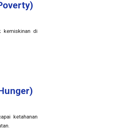
Poverty)
k kemiskinan di
 Hunger)
capai ketahanan
utan.