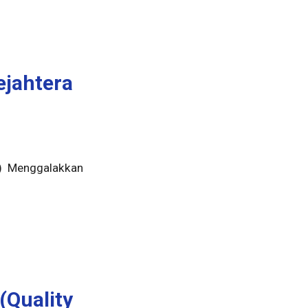
ejahtera
g) Menggalakkan
(Quality