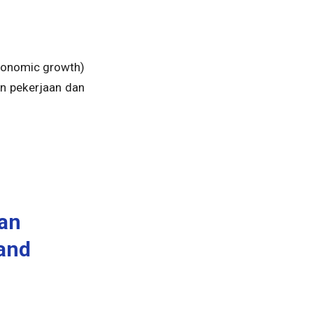
conomic growth)
n pekerjaan dan
dan
 and