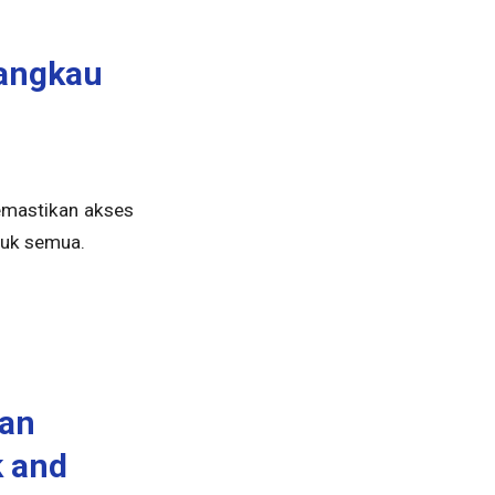
jangkau
Memastikan akses
tuk semua.
dan
 and