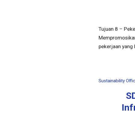
Tujuan 8 – Pek
Mempromosikan 
pekerjaan yang 
Sustainability Offi
SD
Inf