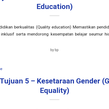
Education)
idikan berkualitas (Quality education) Memastikan pendid
 inklusif serta mendorong kesempatan belajar seumur h
by
bp
ce
Tujuan 5 – Kesetaraan Gender (
Equality)